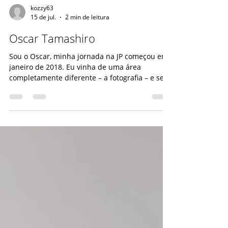
kozzy63
15 de jul.
2 min de leitura
Oscar Tamashiro
Sou o Oscar, minha jornada na JP começou em
janeiro de 2018. Eu vinha de uma área
completamente diferente – a fotografia – e sem
nenhuma experiência em vendas de alimentos.
Fui contratado para atuar como vendedor,
atendendo pequenas lojas de varejo, um setor
que se mostrou bastante desafiador
inicialmente. Graças ao suporte incrível dos
meus colegas, supervisores, vendedores e,
principalmente, à estrutura de treinamento
robusta oferecida pela JP e por suas indústrias