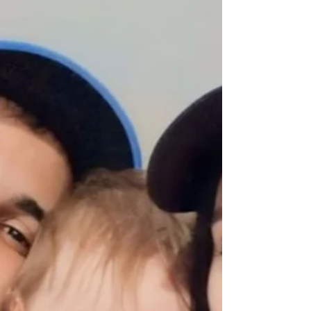
Priscila Aparecida - Supervisora
DEPOIMENTO: Eu sou a Priscila, tenho 41 anos,
sou casada e tenho 2 filhos a Heloisa de 15
anos e o Davi de 5 anos, minha família é o
meu...