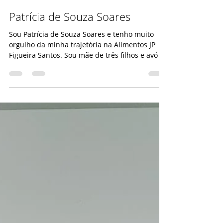
kozzy63
22 de jul.
1 min de leitura
Patrícia de Souza Soares
Sou Patrícia de Souza Soares e tenho muito
orgulho da minha trajetória na Alimentos JP
Figueira Santos. Sou mãe de três filhos e avó de
uma neta, que são a minha maior motivação
para enfrentar os desafios da vida e buscar ser
uma pessoa e uma profissional melhor a cada
dia. Entrei na empresa em abril de 2021 e,
desde então, venho construindo uma história
de muito aprendizado, superação e evolução.
Tive a oportunidade de trabalhar com
diferentes líderes, que contribuíram para